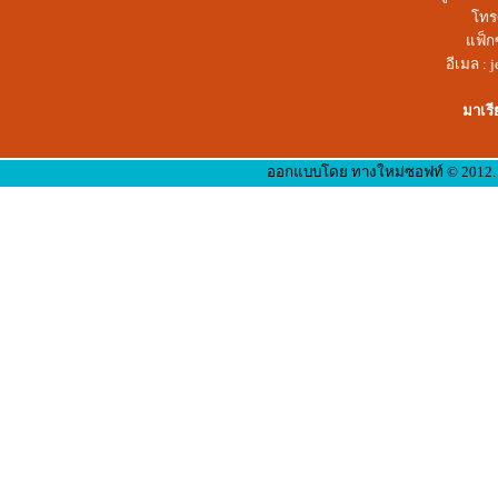
โทรศ
แฟ็กซ
อีเมล :
มาเรี
ออกแบบโดย ทางใหม่ซอฟท์ © 2012