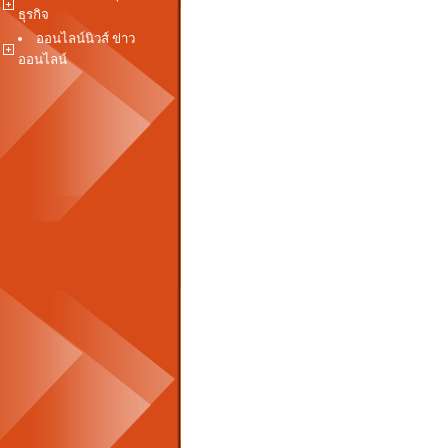
ธุรกิจ
ออนไลน์นิวส์ ข่าว
ออนไลน์