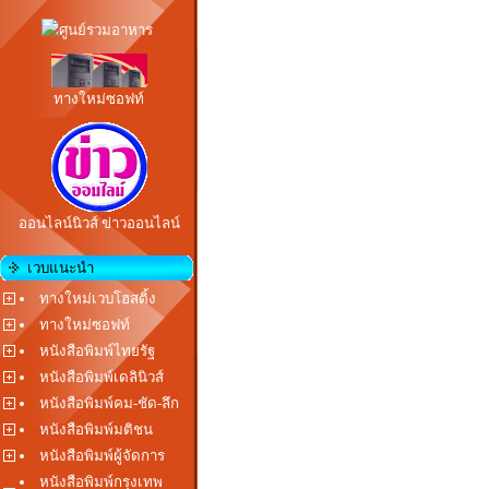
ทางใหม่ซอฟท์
ออนไลน์นิวส์ ข่าวออนไลน์
เวบแนะนำ
ทางใหม่เวบโฮสติ้ง
ทางใหม่ซอฟท์
หนังสือพิมพ์ไทยรัฐ
หนังสือพิมพ์เดลินิวส์
หนังสือพิมพ์คม-ชัด-ลึก
หนังสือพิมพ์มติชน
หนังสือพิมพ์ผู้จัดการ
หนังสือพิมพ์กรุงเทพ