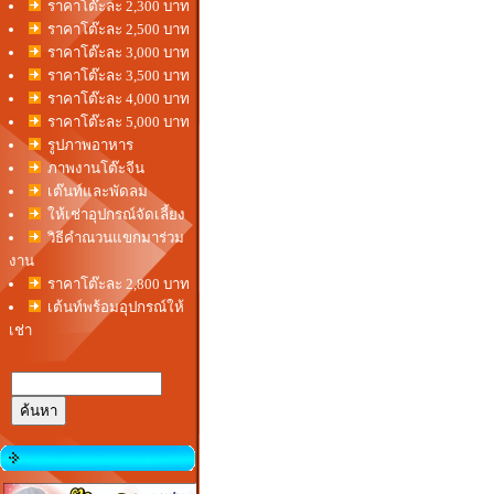
ราคาโต๊ะละ 2,300 บาท
ราคาโต๊ะละ 2,500 บาท
ราคาโต๊ะละ 3,000 บาท
ราคาโต๊ะละ 3,500 บาท
ราคาโต๊ะละ 4,000 บาท
ราคาโต๊ะละ 5,000 บาท
รูปภาพอาหาร
ภาพงานโต๊ะจีน
เต๊นท์และพัดลม
ให้เช่าอุปกรณ์จัดเลี้ยง
วิธีคำณวนแขกมาร่วม
งาน
ราคาโต๊ะละ 2,800 บาท
เต้นท์พร้อมอุปกรณ์ให้
เช่า